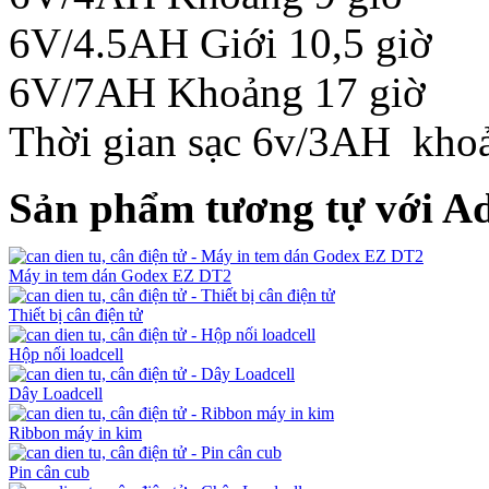
6V/4.5AH Giới 10,5 giờ
6V/7AH Khoảng 17 giờ
Thời gian sạc 6v/3AH khoả
Sản phẩm tương tự với Ad
Máy in tem dán Godex EZ DT2
Thiết bị cân điện tử
Hộp nối loadcell
Dây Loadcell
Ribbon máy in kim
Pin cân cub