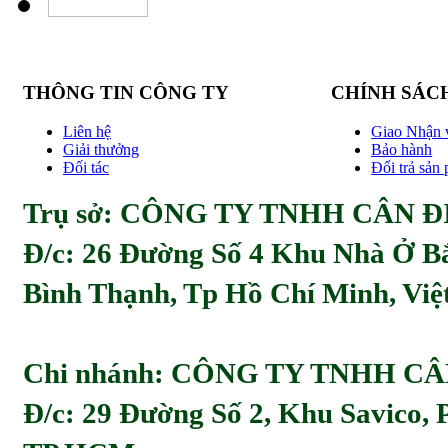
THÔNG TIN CÔNG TY
CHÍNH SÁC
Liên hệ
Giao Nhận 
Giải thưởng
Bảo hành
Đối tác
Đổi trả sản
Trụ sở: CÔNG TY TNHH CÂN ĐI
Đ/c:
26 Đường Số 4 Khu Nhà Ở Bă
Bình Thạnh, Tp Hồ Chí Minh, Viẹ
Chi nhánh: CÔNG TY TNHH C
Đ/c: 29 Đường Số 2, Khu Savico,