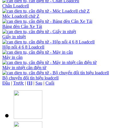
Chân Loadcell
Móc Loadcell chử Z
Bảng đèn Cân Xe Tải
Giấy in nhiệt
Hộp nối 4 6 8 Loadcell
Máy in cân
Máy in nhiệt cân điện tử
Bộ chuyển đổi tín hiệu loadcell
Đầu
|
Trước
|
[1]
|
Sau
|
Cuối