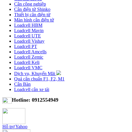
Cân công nghiệp
Cân điện tử Shinko
Thiết bị cân điện tử
Màn hình cân điện tử
Loadcell HBM
Loadcell Mavin
Loadcell UTE
Loadcell Vishay
Loadcell PT
Loadcell Amcells
Loadcell Zemic
Loadcell Keli
Loadcell VMC
Dịch vụ, Khuyến Mãi
Quả cân chuẩn F1, F2, M1
Cân Bàn
Loadcell cân xe tải
Hotline: 0912554949
Hỗ trợ Yahoo