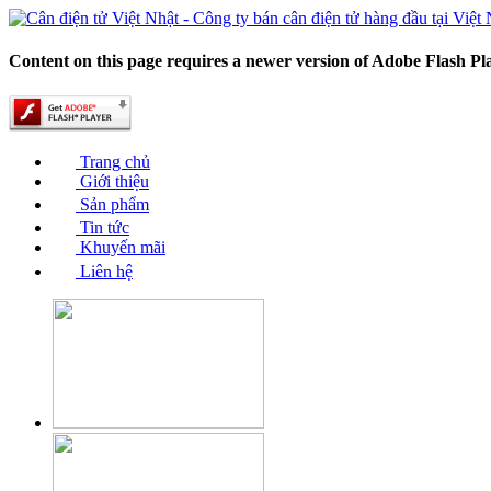
Content on this page requires a newer version of Adobe Flash Pl
Trang chủ
Giới thiệu
Sản phẩm
Tin tức
Khuyến mãi
Liên hệ