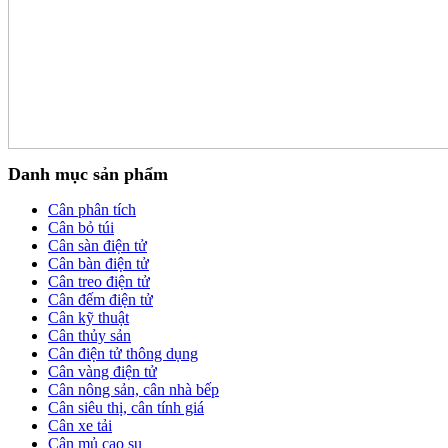
Danh mục sản phẩm
Cân phân tích
Cân bỏ túi
Cân sàn điện tử
Cân bàn điện tử
Cân treo điện tử
Cân đếm điện tử
Cân kỹ thuật
Cân thủy sản
Cân điện tử thông dụng
Cân vàng điện tử
Cân nông sản, cân nhà bếp
Cân siêu thị, cân tính giá
Cân xe tải
Cân mủ cao su