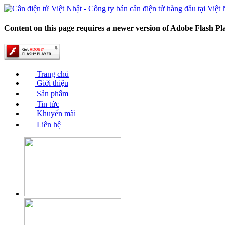
Content on this page requires a newer version of Adobe Flash Pl
Trang chủ
Giới thiệu
Sản phẩm
Tin tức
Khuyến mãi
Liên hệ