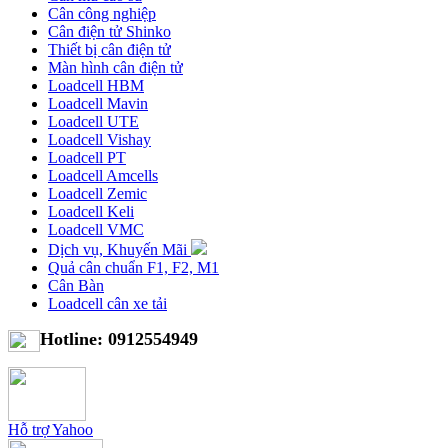
Cân công nghiệp
Cân điện tử Shinko
Thiết bị cân điện tử
Màn hình cân điện tử
Loadcell HBM
Loadcell Mavin
Loadcell UTE
Loadcell Vishay
Loadcell PT
Loadcell Amcells
Loadcell Zemic
Loadcell Keli
Loadcell VMC
Dịch vụ, Khuyến Mãi
Quả cân chuẩn F1, F2, M1
Cân Bàn
Loadcell cân xe tải
Hotline: 0912554949
Hỗ trợ Yahoo