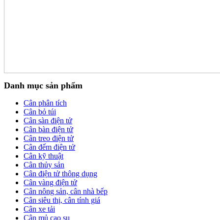
Danh mục sản phẩm
Cân phân tích
Cân bỏ túi
Cân sàn điện tử
Cân bàn điện tử
Cân treo điện tử
Cân đếm điện tử
Cân kỹ thuật
Cân thủy sản
Cân điện tử thông dụng
Cân vàng điện tử
Cân nông sản, cân nhà bếp
Cân siêu thị, cân tính giá
Cân xe tải
Cân mủ cao su