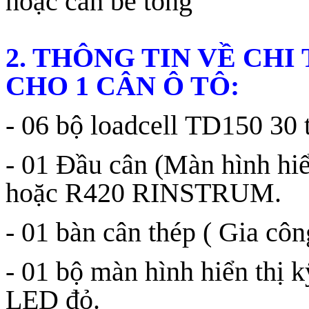
hoặc cân bê tông
2. THÔNG TIN VỀ CHI 
CHO 1 CÂN Ô TÔ:
- 06 bộ loadcell TD150 3
- 01 Đầu cân (Màn hình 
hoặc R420 RINSTRUM.
- 01 bàn cân thép ( Gia công
- 01 bộ màn hình hiển thị k
LED đỏ.