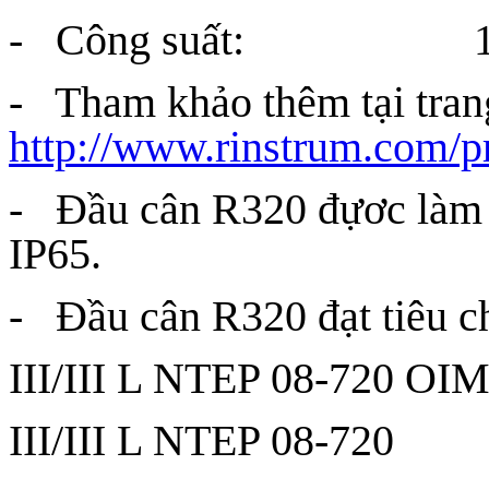
- Công suất: 12 
- Tham khảo thêm tại tran
http://www.rinstrum.com/p
- Đầu cân R320 đựơc làm 
IP65.
- Đầu cân R320 đạt tiêu ch
III/III L NTEP 08-720 OI
III/III L NTEP 08-720