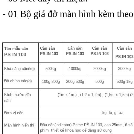
- 01 Bộ giá đở màn hình kèm theo
Cân sàn
Cân sàn
Cân sàn
Cân sàn
Tên mẫu cân
PS-IN 103
PS-IN 103
PS-IN 103
PS-IN 103
PS-IN 103
Khả năng cân(kg)
500kg
1000kg
2000kg
3000kg
Độ chính xác(g)
100g-200g
200g-500g
500g
500g-1kg
Kích thước đĩa
(1m x 1m ) , (1,2 x 1,2m) , (1,5m x 1,5m) (
cân
kg, lb, g, oz
Đơn vị cân
Đầu cân(indicator) Prime PS-IN 103, cao 25mm, 6 số 
Màn hình hiển thị
phím thiết kế khoa học dể dàng sử dụng