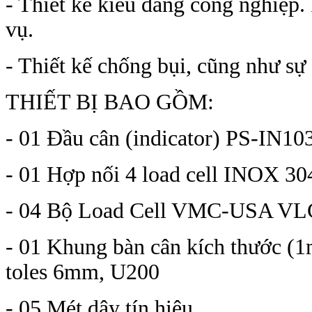
- Thiết kế kiểu dáng công nghiệp.
vụ.
- Thiết kế chống bụi, cũng như s
THIẾT BỊ BAO GỒM:
- 01 Đầu cân (indicator) PS-IN
- 01 Hợp nối 4 load cell INOX 
- 04 Bộ Load Cell VMC-USA VLC-
- 01 Khung bàn cân kích thước (
toles 6mm, U200
- 05 Mét dây tín hiệu..