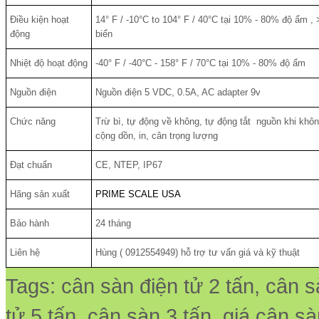
Điều kiện hoạt
14° F / -10°C to 104° F / 40°C tại 10% - 80% độ ẩm
động
biển
Nhiệt độ hoạt động
-40° F / -40°C - 158° F / 70°C tại 10% - 80% độ ẩm
Nguồn điện
Nguồn điện 5 VDC, 0.5A, AC adapter 9v
Chức năng
Trừ bì, tự động về không, tự động tắt nguồn khi kh
cộng dồn, in, cân trọng lượng
Đạt chuẩn
CE, NTEP, IP67
Hãng sản xuất
PRIME SCALE USA
Bảo hành
24 tháng
Liên hệ
Hùng ( 0912554949) hỗ trợ tư vấn giá và kỹ thuật
Tags: cân sàn điện tử 2 tấn, cân 
tử 5 tấn, cân sàn 3 tấn, giá cân