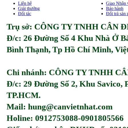
Liên hệ
Giao Nhận 
Giải thưởng
Bảo hành
Đối tác
Đổi trả sản
Trụ sở: CÔNG TY TNHH CÂN ĐI
Đ/c:
26 Đường Số 4 Khu Nhà Ở Bă
Bình Thạnh, Tp Hồ Chí Minh, Viẹ
Chi nhánh: CÔNG TY TNHH C
Đ/c: 29 Đường Số 2, Khu Savico,
TP.HCM.
Mail: hung@canvietnhat.com
Holine: 0912753088-0901805566