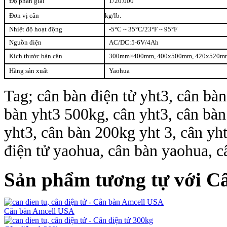
Độ phân giải
1/20.000
Đơn vị cân
kg/lb.
Nhiệt độ hoạt động
-5°C ~ 35°C/23°F ~ 95°F
Nguồn điện
AC/DC:5-6V/4Ah
Kích thước bàn cân
300mm×400mm, 400x500mm, 420x520mm(
Hãng sản xuất
Yaohua
Tag; cân bàn điện tử yht3, cân b
bàn yht3 500kg, cân yht3, cân bàn
yht3, cân bàn 200kg yht 3, cân yht
điện tử yaohua, cân bàn yaohua, c
Sản phẩm tương tự với 
Cân bàn Amcell USA