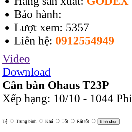
Hãng sản xuất:
GODEX 
Bảo hành:
Lượt xem: 5357
Liên hệ:
0912554949
Video
Download
Cân bàn Ohaus T23P
Xếp hạng:
10
/
10
-
1044
Phi
Tệ
Trung bình
Khá
Tốt
Rất tốt
Bình chọn