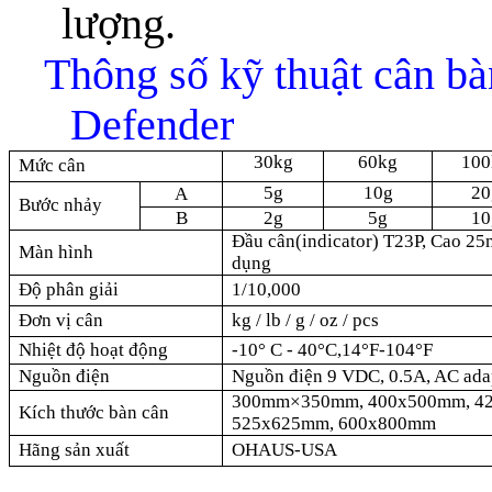
lượng.
Thông số kỹ thuật cân b
Defender
30kg
60kg
100
Mức cân
5g
10g
20
A
Bước nhảy
B
2g
5g
10
Đầu cân(indicator) T23P, Cao 25m
Màn hình
dụng
Độ phân giải
1/10,000
Đơn vị cân
kg / lb / g / oz / pcs
Nhiệt độ hoạt động
-10
° C -
40°C,14°F-104°F
Nguồn điện
Nguồn điện 9 VDC, 0.5A, AC ad
300mm×350mm, 400x500mm, 42
Kích thước bàn cân
525x625mm, 600x800mm
Hãng sản xuất
OHAUS-USA