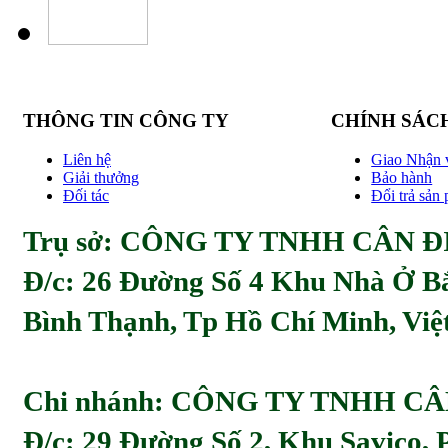
THÔNG TIN CÔNG TY
CHÍNH SÁC
Liên hệ
Giao Nhận 
Giải thưởng
Bảo hành
Đối tác
Đổi trả sản
Trụ sở: CÔNG TY TNHH CÂN ĐI
Đ/c:
26 Đường Số 4 Khu Nhà Ở Bă
Bình Thạnh, Tp Hồ Chí Minh, Viẹ
Chi nhánh: CÔNG TY TNHH C
Đ/c: 29 Đường Số 2, Khu Savico,