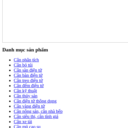
Danh mục sản phẩm
Cân phân tích
Cân bỏ túi
Cân sàn điện tử
Cân bàn điện tử
Cân treo điện tử
Cân đếm điện tử
Cân kỹ thuật
Cân thủy sản
Cân điện tử thông dụng
Cân vàng điện tử
Cân nông sản, cân nhà bếp
Cân siêu thị, cân tính giá
Cân xe tải
Cân mủ cao su