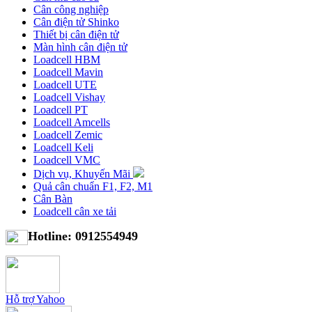
Cân công nghiệp
Cân điện tử Shinko
Thiết bị cân điện tử
Màn hình cân điện tử
Loadcell HBM
Loadcell Mavin
Loadcell UTE
Loadcell Vishay
Loadcell PT
Loadcell Amcells
Loadcell Zemic
Loadcell Keli
Loadcell VMC
Dịch vụ, Khuyến Mãi
Quả cân chuẩn F1, F2, M1
Cân Bàn
Loadcell cân xe tải
Hotline: 0912554949
Hỗ trợ Yahoo