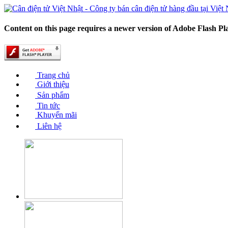
Content on this page requires a newer version of Adobe Flash Pl
Trang chủ
Giới thiệu
Sản phẩm
Tin tức
Khuyến mãi
Liên hệ