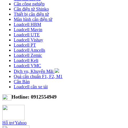
Cân công nghiệp
Cân điện tử Shinko
Thiết bị cân điện tử
Màn hình cân điện tử
Loadcell HBM
Loadcell Mavin
Loadcell UTE
Loadcell Vishay
Loadcell PT
Loadcell Amcells
Loadcell Zemic
Loadcell Keli
Loadcell VMC
Dịch vụ, Khuyến Mãi
Quả cân chuẩn F1, F2, M1
Cân Bàn
Loadcell cân xe tải
Hotline: 0912554949
Hỗ trợ Yahoo