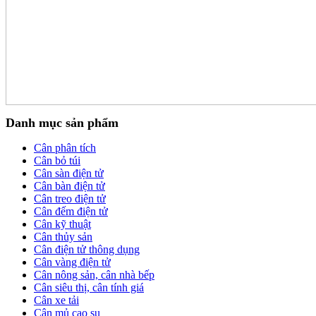
Danh mục sản phẩm
Cân phân tích
Cân bỏ túi
Cân sàn điện tử
Cân bàn điện tử
Cân treo điện tử
Cân đếm điện tử
Cân kỹ thuật
Cân thủy sản
Cân điện tử thông dụng
Cân vàng điện tử
Cân nông sản, cân nhà bếp
Cân siêu thị, cân tính giá
Cân xe tải
Cân mủ cao su