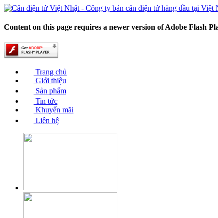
Content on this page requires a newer version of Adobe Flash Pl
Trang chủ
Giới thiệu
Sản phẩm
Tin tức
Khuyến mãi
Liên hệ