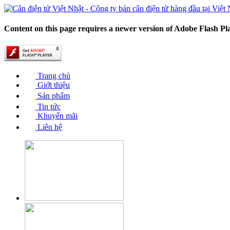
Content on this page requires a newer version of Adobe Flash Pl
Trang chủ
Giới thiệu
Sản phẩm
Tin tức
Khuyến mãi
Liên hệ