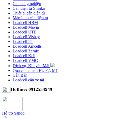
Cân công nghiệp
Cân điện tử Shinko
Thiết bị cân điện tử
Màn hình cân điện tử
Loadcell HBM
Loadcell Mavin
Loadcell UTE
Loadcell Vishay
Loadcell PT
Loadcell Amcells
Loadcell Zemic
Loadcell Keli
Loadcell VMC
Dịch vụ, Khuyến Mãi
Quả cân chuẩn F1, F2, M1
Cân Bàn
Loadcell cân xe tải
Hotline: 0912554949
Hỗ trợ Yahoo