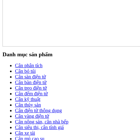
Danh mục sản phẩm
Cân phân tích
Cân bỏ túi
Cân sàn điện tử
Cân bàn điện tử
Cân treo điện tử
Cân đếm điện tử
Cân kỹ thuật
Cân thủy sản
Cân điện tử thông dụng
Cân vàng điện tử
Cân nông sản, cân nhà bếp
Cân siêu thị, cân tính giá
Cân xe tải
Cân mủ cao su