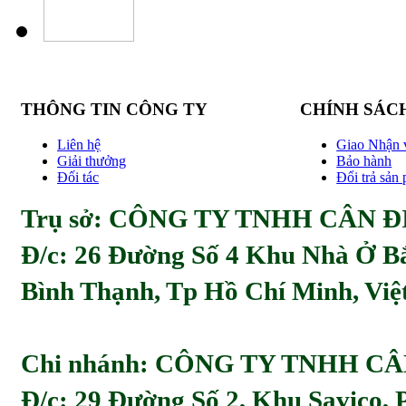
THÔNG TIN CÔNG TY
CHÍNH SÁC
Liên hệ
Giao Nhận 
Giải thưởng
Bảo hành
Đối tác
Đổi trả sản
Trụ sở: CÔNG TY TNHH CÂN ĐI
Đ/c:
26 Đường Số 4 Khu Nhà Ở Bă
Bình Thạnh, Tp Hồ Chí Minh, Viẹ
Chi nhánh: CÔNG TY TNHH C
Đ/c: 29 Đường Số 2, Khu Savico,