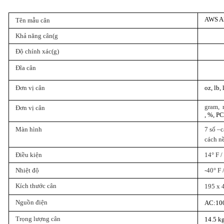
AWS A
Tên mẫu cân
Khả năng cân(g
Độ chính xác(g)
Đĩa cân
Đơn vị cân
oz, lb,
gram,
Đơn vị cân
, %, P
Màn hình
7 số 
cách nê
Điều kiện
14° F 
Nhiệt độ
-40° F 
Kích thước cân
195 x 
Nguồn điện
AC:100
Trọng lượng cân
14.5 k