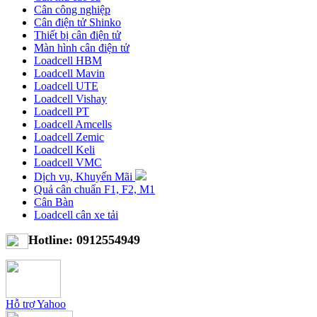
Cân công nghiệp
Cân điện tử Shinko
Thiết bị cân điện tử
Màn hình cân điện tử
Loadcell HBM
Loadcell Mavin
Loadcell UTE
Loadcell Vishay
Loadcell PT
Loadcell Amcells
Loadcell Zemic
Loadcell Keli
Loadcell VMC
Dịch vụ, Khuyến Mãi
Quả cân chuẩn F1, F2, M1
Cân Bàn
Loadcell cân xe tải
Hotline: 0912554949
Hỗ trợ Yahoo