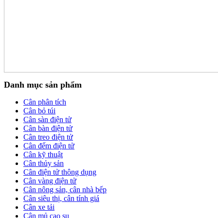
Danh mục sản phẩm
Cân phân tích
Cân bỏ túi
Cân sàn điện tử
Cân bàn điện tử
Cân treo điện tử
Cân đếm điện tử
Cân kỹ thuật
Cân thủy sản
Cân điện tử thông dụng
Cân vàng điện tử
Cân nông sản, cân nhà bếp
Cân siêu thị, cân tính giá
Cân xe tải
Cân mủ cao su