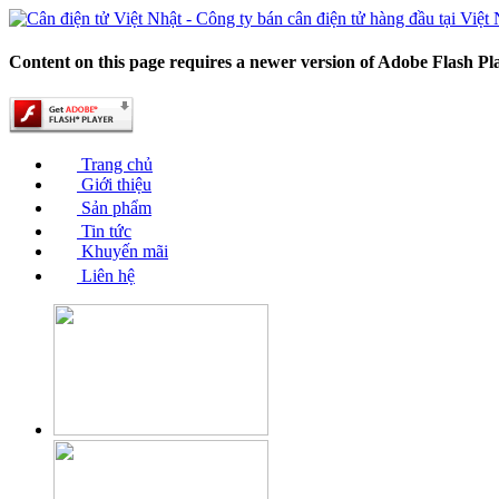
Content on this page requires a newer version of Adobe Flash Pl
Trang chủ
Giới thiệu
Sản phẩm
Tin tức
Khuyến mãi
Liên hệ