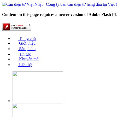
Content on this page requires a newer version of Adobe Flash Pl
Trang chủ
Giới thiệu
Sản phẩm
Tin tức
Khuyến mãi
Liên hệ