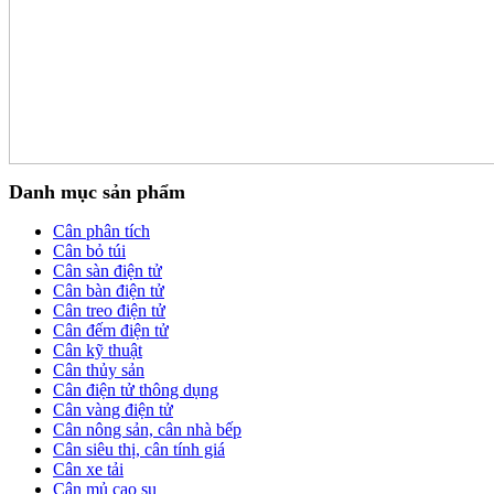
Danh mục sản phẩm
Cân phân tích
Cân bỏ túi
Cân sàn điện tử
Cân bàn điện tử
Cân treo điện tử
Cân đếm điện tử
Cân kỹ thuật
Cân thủy sản
Cân điện tử thông dụng
Cân vàng điện tử
Cân nông sản, cân nhà bếp
Cân siêu thị, cân tính giá
Cân xe tải
Cân mủ cao su