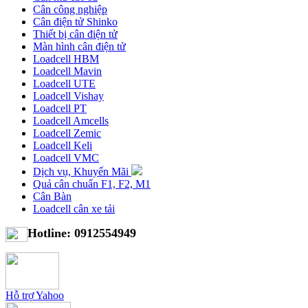
Cân công nghiệp
Cân điện tử Shinko
Thiết bị cân điện tử
Màn hình cân điện tử
Loadcell HBM
Loadcell Mavin
Loadcell UTE
Loadcell Vishay
Loadcell PT
Loadcell Amcells
Loadcell Zemic
Loadcell Keli
Loadcell VMC
Dịch vụ, Khuyến Mãi
Quả cân chuẩn F1, F2, M1
Cân Bàn
Loadcell cân xe tải
Hotline: 0912554949
Hỗ trợ Yahoo