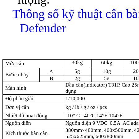
Thông số kỹ thuật cân b
Defender
30kg
60kg
100
Mức cân
5g
10g
20
A
Bước nhảy
B
2g
5g
10
Đầu cân(indicator) T31P, Cao 25m
Màn hình
dụng
Độ phân giải
1/10,000
Đơn vị cân
kg / lb / g / oz / pcs
Nhiệt độ hoạt động
-10
° C -
40°C,14°F-104°F
Nguồn điện
Nguồn điện 9 VDC, 0.5A, AC ad
380mm×480mm, 400x500mm, 42
Kích thước bàn cân
525x625mm, 600x800mm