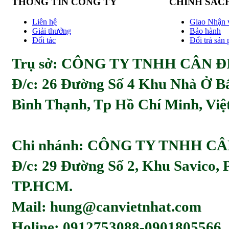
THÔNG TIN CÔNG TY
CHÍNH SÁC
Liên hệ
Giao Nhận 
Giải thưởng
Bảo hành
Đối tác
Đổi trả sản
Trụ sở: CÔNG TY TNHH CÂN ĐI
Đ/c:
26 Đường Số 4 Khu Nhà Ở Bă
Bình Thạnh, Tp Hồ Chí Minh, Viẹ
Chi nhánh: CÔNG TY TNHH C
Đ/c: 29 Đường Số 2, Khu Savico,
TP.HCM.
Mail: hung@canvietnhat.com
Holine: 0912753088-0901805566