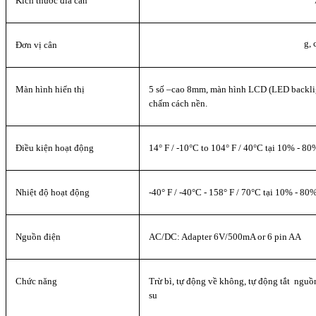
Kích thước đĩa cân
g, 
Đơn vị cân
Màn hình hiển thị
5 số –cao 8mm, màn hình LCD (LED
backli
chấm cách nền.
Điều kiện hoạt động
14° F / -10°C to 104° F / 40°C tại 10% - 8
Nhiệt độ hoạt động
-40° F / -40°C - 158° F / 70°C tại 10% - 80
Nguồn điện
AC/DC: Adapter 6V/500mA or 6 pin AA
Chức năng
Trừ bì, tự động về không, tự động tắt ngu
su