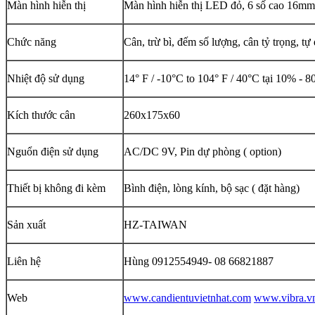
Màn hình hiễn thị
Màn hình hiễn thị LED đỏ, 6 số cao 16mm,
Chức năng
Cân, trừ bì, đếm số lượng, cân tỷ trọng, t
Nhiệt độ sử dụng
14° F / -10°C to 104° F / 40°C tại 10% -
Kích thước cân
260x175x60
Nguổn điện sử dụng
AC/DC 9V, Pin dự phòng ( option)
Thiết bị không đi kèm
Bình điện, lòng kính, bộ sạc ( đặt hàng)
Sản xuất
HZ-TAIWAN
Liên hệ
Hùng 0912554949- 08 66821887
Web
www.candientuvietnhat.com
www.vibra.v