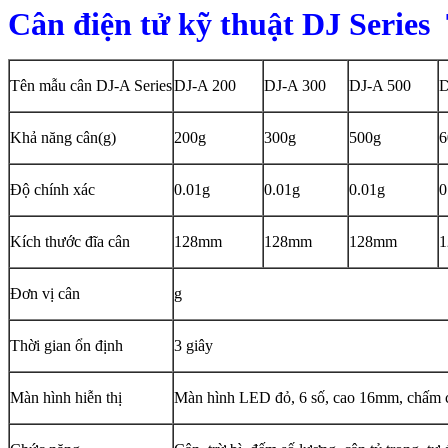
Cân điện tử kỹ thuật DJ Seri
Tên mẫu cân DJ-A Series
DJ-A 200
DJ-A 300
DJ-A 500
D
Khả năng cân(g)
200g
300g
500g
6
Độ chính xác
0.01g
0.01g
0.01g
0
Kích thước đĩa cân
128mm
128mm
128mm
Đơn vị cân
g
Thời gian ổn định
3 giây
Màn hình hiễn thị
Màn hình LED đỏ, 6 số, cao 16mm, chấm c