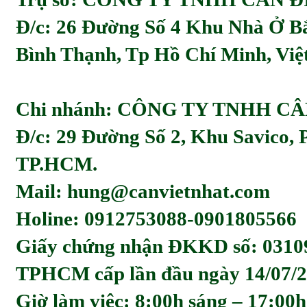
Đ/c:
26 Đường Số 4 Khu Nhà Ở Bă
Bình Thạnh, Tp Hồ Chí Minh, Viẹ
Chi nhánh: CÔNG TY TNHH C
Đ/c: 29 Đường Số 2, Khu Savico,
TP.HCM.
Mail: hung@canvietnhat.com
Holine: 0912753088-0901805566
Giấy chứng nhận ĐKKD số: 0310
TPHCM cấp lần đầu ngày 14/07/2
Giờ làm việc: 8:00h sáng – 17:00h