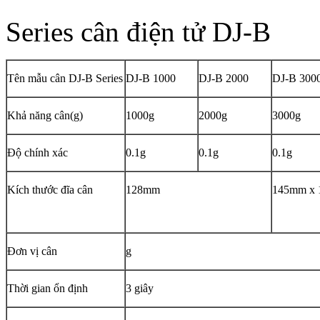
Series cân điện tử DJ-B
Tên mẫu cân DJ-B Series
DJ-B 1000
DJ-B 2000
DJ-B 300
Khả năng cân(g)
1000g
2000g
3000g
Độ chính xác
0.1g
0.1g
0.1g
Kích thước đĩa cân
128mm
145mm x
Đơn vị cân
g
Thời gian ổn định
3 giây