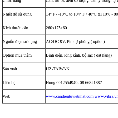
Chức năng
Cân, trừ bì, đếm số lượng, cân tỷ trọng, tự
Nhiệt độ sử dụng
14° F / -10°C to 104° F / 40°C tại 10% - 
Kích thước cân
260x175x60
Nguổn điện sử dụng
AC/DC 9V, Pin dự phòng ( option)
Option mua thêm
Bình điện, lòng kính, bộ sạc ( đặt hàng)
Sản xuất
HZ-TAIWAN
Liên hệ
Hùng 0912554949- 08 66821887
Web
www.candientuvietnhat.com
www.vibra.v