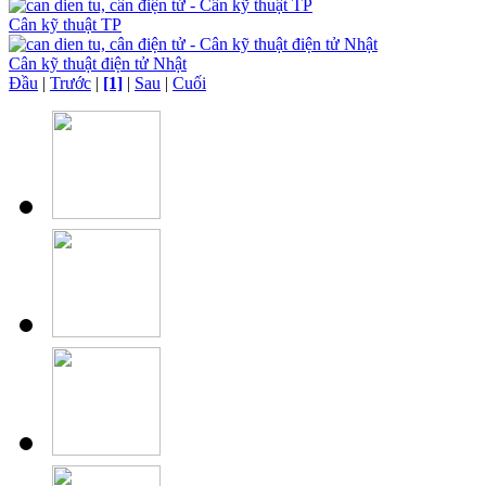
Cân kỹ thuật TP
Cân kỹ thuật điện tử Nhật
Đầu
|
Trước
|
[1]
|
Sau
|
Cuối