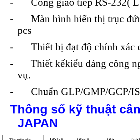
-
Cổng giao tiếp RS-232( L
-
Màn hình hiển thị trục đứ
pcs
- Thiết bị đạt độ chính xác c
-
Thiết kếkiểu dáng công ng
vụ.
- Chuẩn GLP/GMP/GCP/ISO 
Thông số kỹ thuật câ
JAPAN
GP-12K
GP-20k
GB-
GF-
Tên mẫu cân