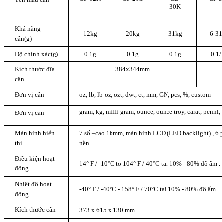
30K
Khả năng
12kg
20kg
31kg
6-3
cân(g)
Độ chính xác(g)
0.1g
0.1g
0.1g
0.1
Kích thước đĩa
384x344mm
cân
Đơn vị cân
oz, lb, lb-oz, ozt, dwt, ct, mm, GN, pcs, %, custom
gram, kg, milli-gram, ounce, ounce troy, carat, pen
Đơn vị cân
Màn hình hiển
7 số –cao 16mm, màn hình LCD (LED
backlight)
, 6 
thị
nền.
Điều kiện hoạt
14° F / -10°C to 104° F / 40°C tại 10% - 80% độ ẩm 
động
Nhiệt độ hoạt
-40° F / -40°C - 158° F / 70°C tại 10% - 80% độ ẩm
động
Kích thước cân
373 x 615 x 130 mm