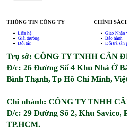
THÔNG TIN CÔNG TY
CHÍNH SÁC
Liên hệ
Giao Nhận 
Giải thưởng
Bảo hành
Đối tác
Đổi trả sản
Trụ sở: CÔNG TY TNHH CÂN ĐI
Đ/c:
26 Đường Số 4 Khu Nhà Ở Bă
Bình Thạnh, Tp Hồ Chí Minh, Viẹ
Chi nhánh: CÔNG TY TNHH C
Đ/c: 29 Đường Số 2, Khu Savico,
TP.HCM.