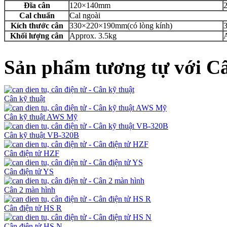
Đĩa cân
120×140mm
Cal chuẩn
Cal ngoài
Kích thước cân
330×220×190mm(có lòng kính)
Khối lượng cân
Approx. 3.5kg
Sản phẩm tương tự với Câ
Cân kỹ thuật
Cân kỹ thuật AWS Mỹ
Cân kỹ thuật VB-320B
Cân điện tử HZF
Cân điện tử YS
Cân 2 màn hình
Cân điện tử HS R
Cân điện tử HS N