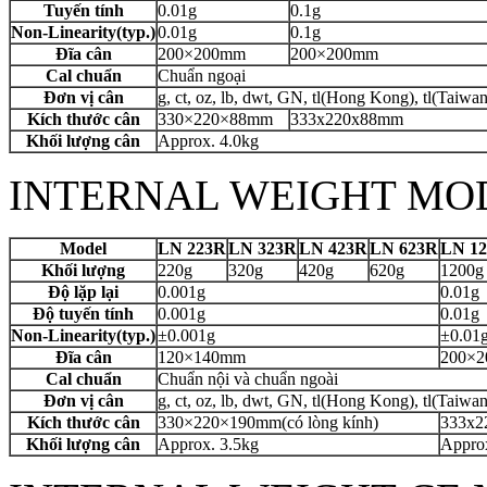
Tuyến tính
0.01g
0.1g
Non-Linearity(typ.)
0.01g
0.1g
Đĩa cân
200×200mm
200×200mm
Cal chuẩn
Chuẩn ngoại
Đơn vị cân
g, ct, oz, lb, dwt, GN, tl(Hong Kong), tl(Taiwa
Kích thước cân
330×220×88mm
333x220x88mm
Khối lượng cân
Approx. 4.0kg
INTERNAL WEIGHT MO
Model
LN 223R
LN 323R
LN 423R
LN 623R
LN 1
Khối lượng
220g
320g
420g
620g
1200g
Độ lặp lại
0.001g
0.01g
Độ tuyến tính
0.001g
0.01g
Non-Linearity(typ.)
±0.001g
±0.01
Đĩa cân
120×140mm
200×
Cal chuẩn
Chuẩn nội và chuẩn ngoài
Đơn vị cân
g, ct, oz, lb, dwt, GN, tl(Hong Kong), tl(Taiwa
Kích thước cân
330×220×190mm(có lòng kính)
333x
Khối lượng cân
Approx. 3.5kg
Approx