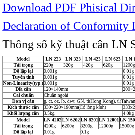
Download PDF Phisical Di
Declaration of Conformity 
Thông số kỹ thuật cân LN 
Model
LN 223
LN 323
LN 423
LN 623
LN 
Tải trọng
220g
320g
420g
620g
1200g
Độ lặp lại
0.001g
0.01g
Tuyến tính
0.001g
0.01g
Non-Linearity(typ.)
0.001g
0.01g
Đĩa cân
120×140mm
200×
Cal chuẩn
Chuẩn ngoài
Đơn vị cân
g, ct, oz, lb, dwt, GN, tl(Hong Kong), tl(Taiwa
Kích thước cân
330×220×190mm(Có lòng kính)
333x
Khối lượng cân
3.5kg
4.0kg
Model
LN 4202
LN 6202
LN 8201
LN 12001
LN 150
Tài trọng
4200g
6200g
8200g
12000g
15000g
Độ lặp lại
0.01g
0.1g