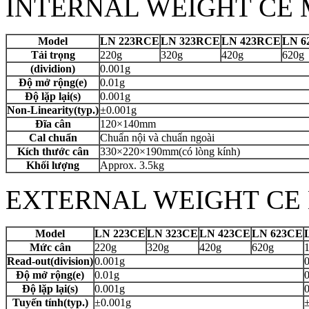
INTERNAL WEIGHT CE
Model
LN 223RCE
LN 323RCE
LN 423RCE
LN 6
Tải trọng
220g
320g
420g
620g
(dividion)
0.001g
Độ mở rộng(e)
0.01g
Độ lặp lại(s)
0.001g
Non-Linearity(typ.)
±0.001g
Đĩa cân
120×140mm
Cal chuẩn
Chuẩn nội và chuẩn ngoài
Kích thước cân
330×220×190mm(có lòng kính)
Khối lượng
Approx. 3.5kg
EXTERNAL WEIGHT CE
Model
LN 223CE
LN 323CE
LN 423CE
LN 623CE
Mức cân
220g
320g
420g
620g
Read-out(division)
0.001g
Độ mở rộng(e)
0.01g
0
Độ lặp lại(s)
0.001g
Tuyến tính(typ.)
±0.001g