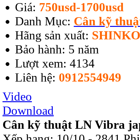
Giá:
750usd-1700usd
Danh Mục:
Cân kỹ thu
Hãng sản xuất:
SHINKO
Bảo hành: 5 năm
Lượt xem: 4134
Liên hệ:
0912554949
Video
Download
Cân kỹ thuật LN Vibra j
Xếp hạng:
10
/
10
-
2841
Phi