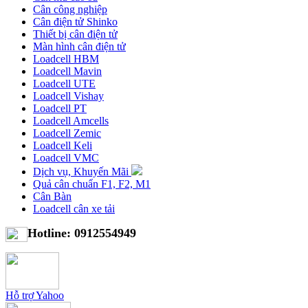
Cân công nghiệp
Cân điện tử Shinko
Thiết bị cân điện tử
Màn hình cân điện tử
Loadcell HBM
Loadcell Mavin
Loadcell UTE
Loadcell Vishay
Loadcell PT
Loadcell Amcells
Loadcell Zemic
Loadcell Keli
Loadcell VMC
Dịch vụ, Khuyến Mãi
Quả cân chuẩn F1, F2, M1
Cân Bàn
Loadcell cân xe tải
Hotline: 0912554949
Hỗ trợ Yahoo