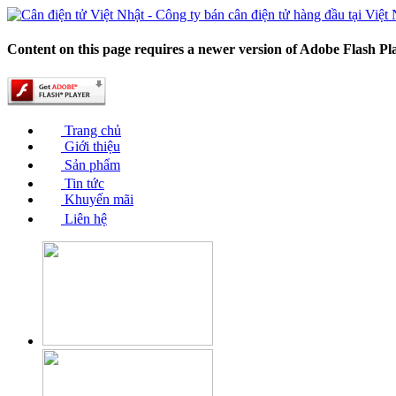
Content on this page requires a newer version of Adobe Flash Pl
Trang chủ
Giới thiệu
Sản phẩm
Tin tức
Khuyến mãi
Liên hệ