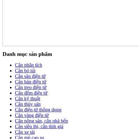
Danh mục sản phẩm
Cân phân tích
Cân bỏ túi
Cân sàn điện tử
Cân bàn điện tử
Cân treo điện tử
Cân đếm điện tử
Cân kỹ thuật
Cân thủy sản
Cân điện tử thông dụng
Cân vàng điện tử
Cân nông sản, cân nhà bếp
Cân siêu thị, cân tính giá
Cân xe tải
Cân mủ cao su