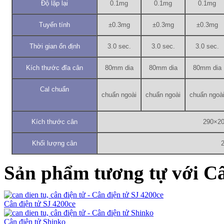
Độ lặp lại
0.1mg
0.1mg
0.1mg
Tuyến tính
±0.3mg
±0.3mg
±0.3mg
Thời gian ổn định
3.0 sec.
3.0 sec.
3.0 sec.
Kích thước đĩa cân
80mm dia
80mm dia
80mm dia
Cal chuẩn
chuẩn ngoài
chuẩn ngoài
chuẩn ngoà
Kích thước cân
290×2
Khối lượng cân
Sản phẩm tương tự với Câ
Cân điện tử SJ 4200ce
Cân điện tử Shinko