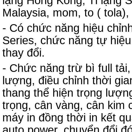
lạng Hong Kong, Tl lạng S
Malaysia, mom, to ( tola),
- Có chức năng hiệu chỉn
Series, chức năng t
ự hiệu
thay
đổi.
- Chức năng trừ bì full tải,
lượng, điều chỉnh thời gi
thang thể hiện trọng lượ
trọng, cân vàng, cân kim c
máy in đồng thời in kết q
auto power, chuyển đổi 