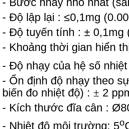
- Bước nhảy nhỏ nhất (sai
- Độ lập lại : ≤0,1mg (0.0
- Độ tuyến tính : ± 0,1mg
- Khoảng thời gian hiển thị
- Độ nhạy của hệ số nhiệt
- Ổn định độ nhạy theo sự
biến đo nhiệt độ) :
±
2 pp
- Kích thước đĩa cân : 
o
- Nhiệt độ môi trường: 5