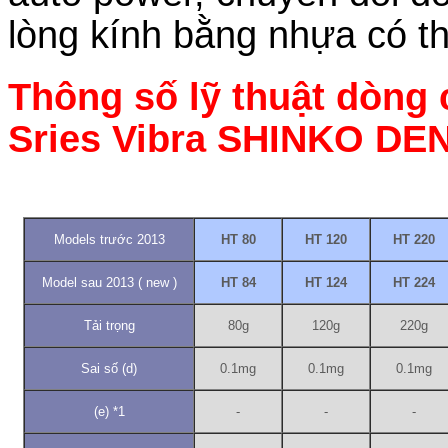
lòng kính bằng nhựa có thê
Thông số lỹ thuật dòng 
Sries Vibra SHINKO DENS
Models trước 2013
HT 80
HT 120
HT 220
Model sau 2013 ( new )
HT 84
HT 124
HT 224
Tải trọng
80g
120g
220g
Sai số (d)
0.1mg
0.1mg
0.1mg
(e) *1
-
-
-