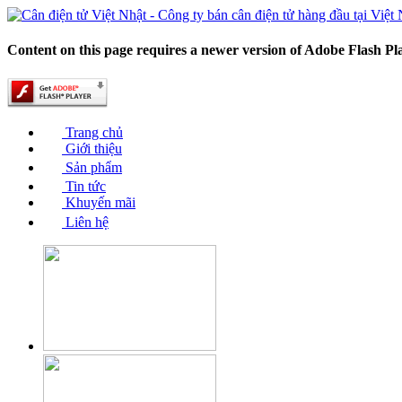
Content on this page requires a newer version of Adobe Flash Pl
Trang chủ
Giới thiệu
Sản phẩm
Tin tức
Khuyến mãi
Liên hệ