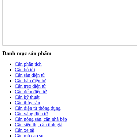
Danh mục sản phẩm
Cân phân tích
Cân bỏ túi
Cân sàn điện tử
Cân bàn điện tử
Cân treo điện tử
Cân đếm điện tử
Cân kỹ thuật
Cân thủy sản
Cân điện tử thông dụng
Cân vàng điện tử
Cân nông sản, cân nhà bếp
Cân siêu thị, cân tính giá
Cân xe tải
Cân mủ cao su