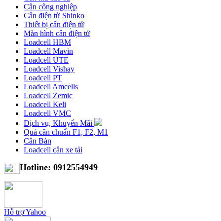
Cân công nghiệp
Cân điện tử Shinko
Thiết bị cân điện tử
Màn hình cân điện tử
Loadcell HBM
Loadcell Mavin
Loadcell UTE
Loadcell Vishay
Loadcell PT
Loadcell Amcells
Loadcell Zemic
Loadcell Keli
Loadcell VMC
Dịch vụ, Khuyến Mãi
Quả cân chuẩn F1, F2, M1
Cân Bàn
Loadcell cân xe tải
Hotline: 0912554949
Hỗ trợ Yahoo