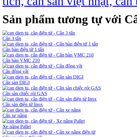
tích, cân sàn việt nhật, c
Sản phẩm tương tự với Câ
Cân 3 tấn
Cân bàn điện tử 1 tấn
Cân bàn VMC 210
Cân động vật
Cân sàn DIGI
Cân sàn chiếc rót GAS
Cân sàn điện tử Inox
Cân xe nâng
Xe nâng Pallet