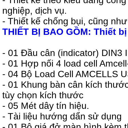
nghiệp, dịch vụ.
- Thiết kế chống bụi, cũng nh
THIẾT BỊ BAO GỒM: Thiết bị n
- 01 Đầu cân (indicator) DIN3 
- 01 Hợp nối 4 load cell Amcel
- 04 Bộ Load Cell AMCELLS 
- 01 Khung bàn cân kích thướ
tùy chọn kích thước
- 05 Mét dây tín hiệu.
- Tài liệu hướng dẩn sử dụng
- 01 Bộ giá đở màn hình kèm 