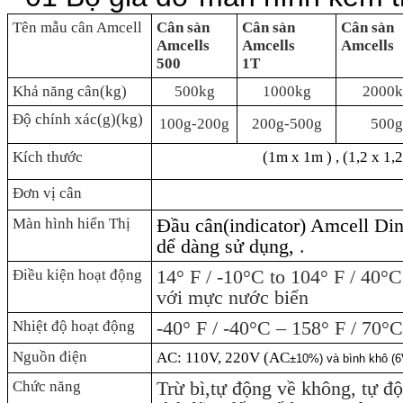
Tên mẫu cân Amcell
Cân sàn
Cân sàn
Cân sàn
Amcells
Amcells
Amcells
500
1T
Khả năng cân(kg)
500kg
1000kg
2000k
Độ chính xác(g)(kg)
100g-200g
200g-500g
500g
Kích thước
(1m x 1m ) , (1,2 x 1
Đơn vị cân
Đầu cân(indicator) Amcell Din
Màn hình hiển Thị
dể dàng sử dụng,
.
14° F / -10°C to 104° F / 40°
Điều kiện hoạt động
với mực nước biển
-40° F / -40°C – 158° F / 70°
Nhiệt độ hoạt động
Nguồn điện
AC: 110V, 220V (AC
±10%) và bình khô (
Trừ bì,tự động về không, tự đô
Chức năng