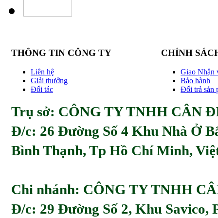
THÔNG TIN CÔNG TY
CHÍNH SÁC
Liên hệ
Giao Nhận 
Giải thưởng
Bảo hành
Đối tác
Đổi trả sản
Trụ sở: CÔNG TY TNHH CÂN ĐI
Đ/c:
26 Đường Số 4 Khu Nhà Ở Bă
Bình Thạnh, Tp Hồ Chí Minh, Viẹ
Chi nhánh: CÔNG TY TNHH C
Đ/c: 29 Đường Số 2, Khu Savico,