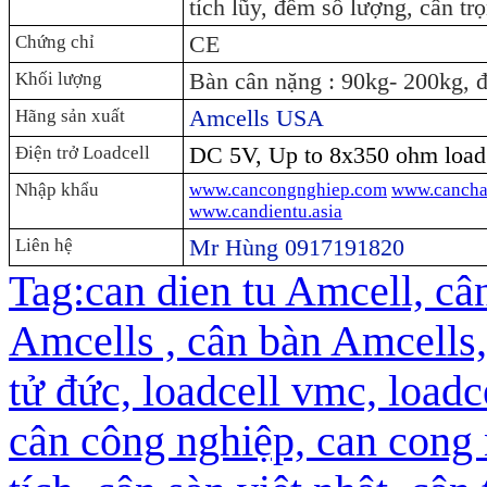
tích lũy, đếm số lượng, cân t
CE
Chứng chỉ
Bàn cân nặng : 90kg- 200kg, 
Khối lượng
Amcells USA
Hãng sản xuất
DC 5V, Up to 8x350 ohm load 
Điện trở Loadcell
Nhập khẩu
www.cancongnghiep.com
www.cancha
www.candientu.asia
Mr Hùng 0917191820
Liên hệ
Tag:can dien tu Amcell, cân 
Amcells , cân bàn Amcells, câ
tử đức, loadcell vmc, loadc
cân công nghiệp, can cong 