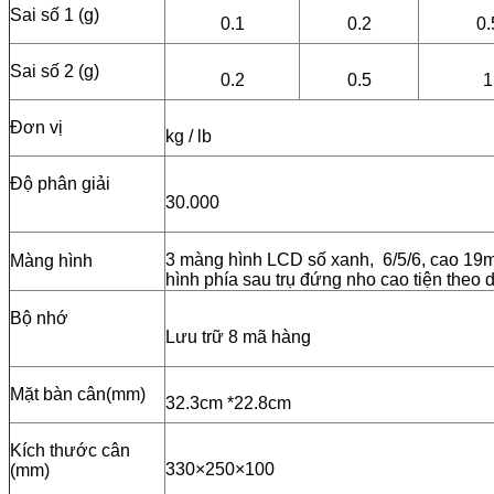
Sai số 1 (g)
0.1
0.2
0.
Sai số 2 (g)
0.2
0.5
1
Đơn vị
kg / lb
Độ phân giải
30.000
3 màng hình LCD số xanh, 6/5/6, cao 19
Màng hình
hình phía sau trụ đứng nho cao tiện theo 
Bộ nhớ
Lưu trữ 8 mã hàng
Mặt bàn cân(mm)
32.3cm *22.8cm
Kích thước cân
330×250×100
(mm)