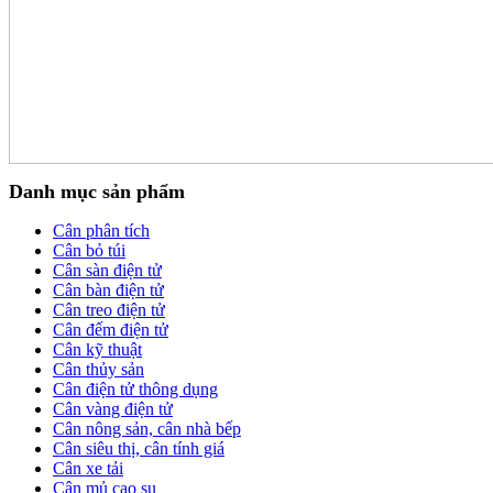
Danh mục sản phẩm
Cân phân tích
Cân bỏ túi
Cân sàn điện tử
Cân bàn điện tử
Cân treo điện tử
Cân đếm điện tử
Cân kỹ thuật
Cân thủy sản
Cân điện tử thông dụng
Cân vàng điện tử
Cân nông sản, cân nhà bếp
Cân siêu thị, cân tính giá
Cân xe tải
Cân mủ cao su