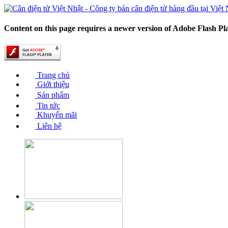
Content on this page requires a newer version of Adobe Flash Pl
Trang chủ
Giới thiệu
Sản phẩm
Tin tức
Khuyến mãi
Liên hệ