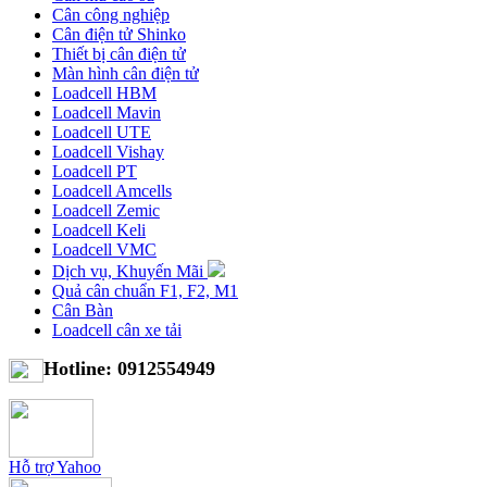
Cân công nghiệp
Cân điện tử Shinko
Thiết bị cân điện tử
Màn hình cân điện tử
Loadcell HBM
Loadcell Mavin
Loadcell UTE
Loadcell Vishay
Loadcell PT
Loadcell Amcells
Loadcell Zemic
Loadcell Keli
Loadcell VMC
Dịch vụ, Khuyến Mãi
Quả cân chuẩn F1, F2, M1
Cân Bàn
Loadcell cân xe tải
Hotline: 0912554949
Hỗ trợ Yahoo