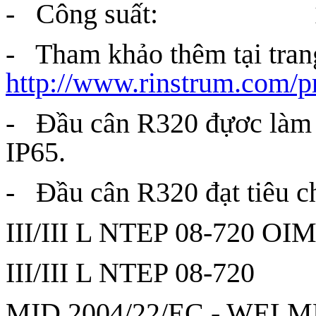
- Công suất: 12 
- Tham khảo thêm tại tran
http://www.rinstrum.com/p
- Đầu cân R320 đựơc làm 
IP65.
- Đầu cân R320 đạt tiêu ch
III/III L NTEP 08-720 OI
III/III L NTEP 08-720
MID 2004/22/EC - WELME