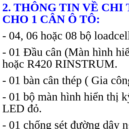
2. THÔNG TIN VỀ CHI 
CHO 1 CÂN Ô TÔ:
- 04, 06 hoặc 08 bộ loa
- 01 Đầu cân (Màn hình 
hoặc R420 RINSTRUM.
- 01 bàn cân thép ( Gia công
- 01 bộ màn hình hiển thị k
LED đỏ.
- 01 chống sét đường dây 