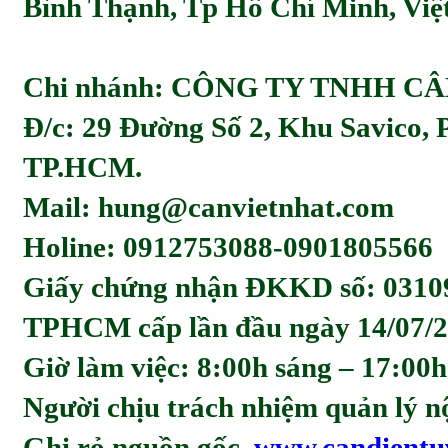
Bình Thạnh, Tp Hồ Chí Minh, Viẹ
Chi nhánh: CÔNG TY TNHH C
Đ/c: 29 Đường Số 2, Khu Savico,
TP.HCM.
Mail: hung@canvietnhat.com
Holine: 0912753088-0901805566
Giấy chứng nhận ĐKKD số: 0310
TPHCM cấp lần đầu ngày 14/07/2
Giờ làm việc: 8:00h sáng – 17:00h
Người chịu trách nhiệm quản l
Ghi rỏ nguồn gốc
www.candientu