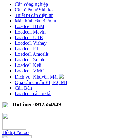
Cân công nghiệp
Cân điện tử Shinko
Thiết bị cân điện tử
Màn hình cân điện tử
Loadcell HBM
Loadcell Mavin
Loadcell UTE
Loadcell Vishay
Loadcell PT
Loadcell Amcells
Loadcell Zemic
Loadcell Keli
Loadcell VMC
Dịch vụ, Khuyến Mãi
Quả cân chuẩn F1, F2, M1
Cân Bàn
Loadcell cân xe tải
Hotline: 0912554949
Hỗ trợ Yahoo