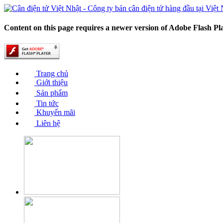
Content on this page requires a newer version of Adobe Flash Pl
Trang chủ
Giới thiệu
Sản phẩm
Tin tức
Khuyến mãi
Liên hệ