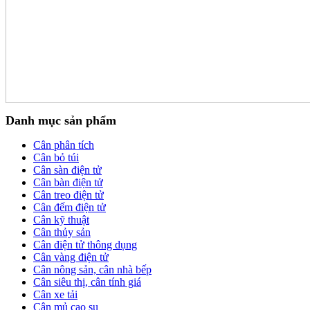
Danh mục sản phẩm
Cân phân tích
Cân bỏ túi
Cân sàn điện tử
Cân bàn điện tử
Cân treo điện tử
Cân đếm điện tử
Cân kỹ thuật
Cân thủy sản
Cân điện tử thông dụng
Cân vàng điện tử
Cân nông sản, cân nhà bếp
Cân siêu thị, cân tính giá
Cân xe tải
Cân mủ cao su