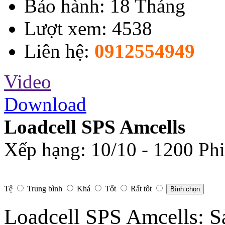
Bảo hành: 18 Tháng
Lượt xem: 4538
Liên hệ:
0912554949
Video
Download
Loadcell SPS Amcells
Xếp hạng:
10
/
10
-
1200
Phi
Tệ
Trung bình
Khá
Tốt
Rất tốt
Bình chọn
Loadcell SPS Amcells: S