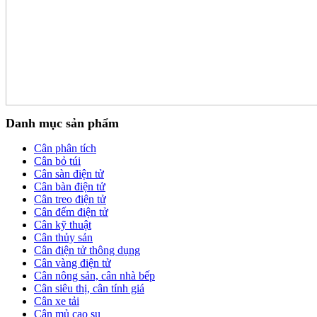
Danh mục sản phẩm
Cân phân tích
Cân bỏ túi
Cân sàn điện tử
Cân bàn điện tử
Cân treo điện tử
Cân đếm điện tử
Cân kỹ thuật
Cân thủy sản
Cân điện tử thông dụng
Cân vàng điện tử
Cân nông sản, cân nhà bếp
Cân siêu thị, cân tính giá
Cân xe tải
Cân mủ cao su