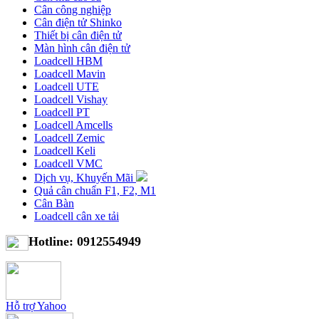
Cân công nghiệp
Cân điện tử Shinko
Thiết bị cân điện tử
Màn hình cân điện tử
Loadcell HBM
Loadcell Mavin
Loadcell UTE
Loadcell Vishay
Loadcell PT
Loadcell Amcells
Loadcell Zemic
Loadcell Keli
Loadcell VMC
Dịch vụ, Khuyến Mãi
Quả cân chuẩn F1, F2, M1
Cân Bàn
Loadcell cân xe tải
Hotline: 0912554949
Hỗ trợ Yahoo