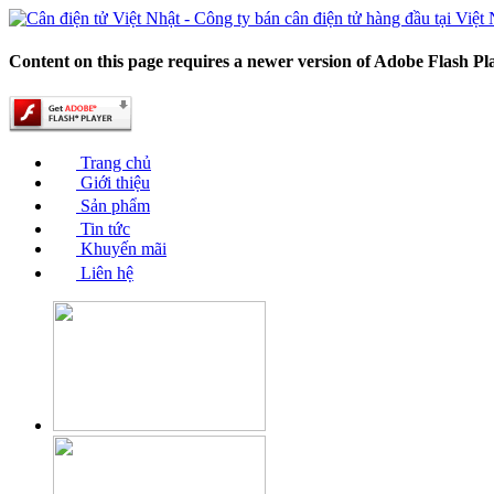
Content on this page requires a newer version of Adobe Flash Pl
Trang chủ
Giới thiệu
Sản phẩm
Tin tức
Khuyến mãi
Liên hệ