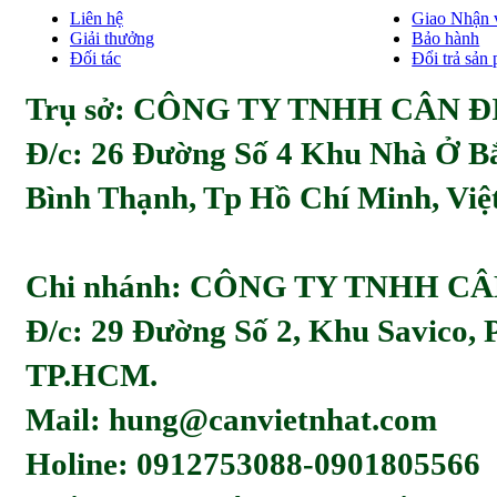
Liên hệ
Giao Nhận 
Giải thưởng
Bảo hành
Đối tác
Đổi trả sản
Trụ sở: CÔNG TY TNHH CÂN ĐI
Đ/c:
26 Đường Số 4 Khu Nhà Ở Bă
Bình Thạnh, Tp Hồ Chí Minh, Viẹ
Chi nhánh: CÔNG TY TNHH C
Đ/c: 29 Đường Số 2, Khu Savico,
TP.HCM.
Mail: hung@canvietnhat.com
Holine: 0912753088-0901805566