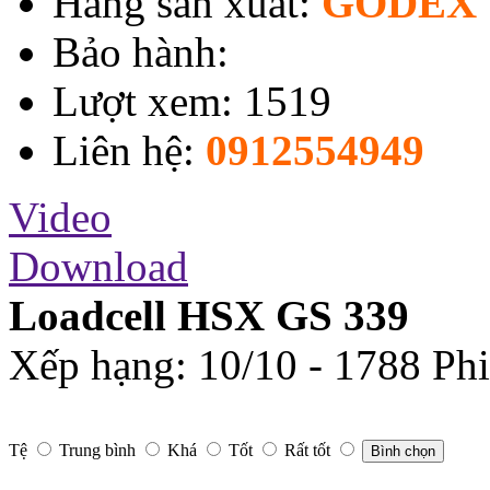
Hãng sản xuất:
GODEX 
Bảo hành:
Lượt xem: 1519
Liên hệ:
0912554949
Video
Download
Loadcell HSX GS 339
Xếp hạng:
10
/
10
-
1788
Phi
Tệ
Trung bình
Khá
Tốt
Rất tốt
Bình chọn