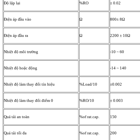
Độ lặp lại
%RO
± 0.02
Điện áp đầu vào
Ω
800± 8Ω
Điện áp đầu ra
Ω
2200 ± 10Ω
Nhiệt độ môi trường
-10 ~ 60
Nhiệt độ hoặc động
-14 ~ 140
Nhiệt độ làm thay đổi tín hiệu
%Load/10
±0.002
Nhiệt độ làm thay đổi điểm 0
%RO/10
± 0.003
Quá tải an toàn
%of rat.cap.
150
Quá tải tối đa
%of rat.cap.
200