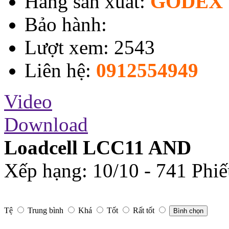
Hãng sản xuất:
GODEX 
Bảo hành:
Lượt xem: 2543
Liên hệ:
0912554949
Video
Download
Loadcell LCC11 AND
Xếp hạng:
10
/
10
-
741
Phiế
Tệ
Trung bình
Khá
Tốt
Rất tốt
Bình chọn