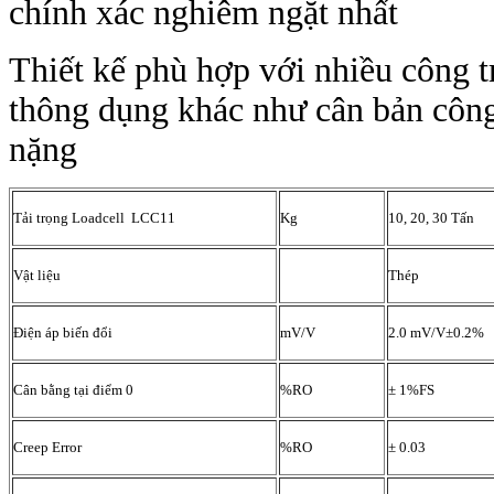
chính xác nghiêm ngặt nhất
Thiết kế phù hợp với nhiều công
thông dụng khác như cân bản công n
nặng
Tải trọng
Loadcell LCC11
Kg
10, 20, 30 Tấn
Vật liệu
Thép
Điện áp biến đổi
mV/V
2.0 mV/V±0.2%
Cân bằng tại điểm 0
%RO
± 1%FS
Creep Error
%RO
± 0.03