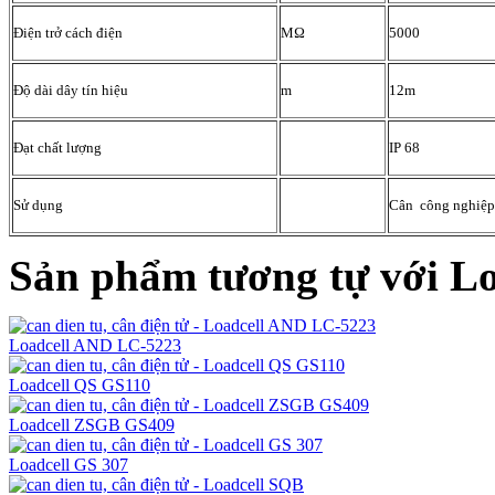
Điện trở cách điện
MΩ
5000
Độ dài dây tín hiệu
m
12m
Đạt chất lượng
IP 68
Sử dụng
Cân công nghiệp,
Sản phẩm tương tự với L
Loadcell AND LC-5223
Loadcell QS GS110
Loadcell ZSGB GS409
Loadcell GS 307