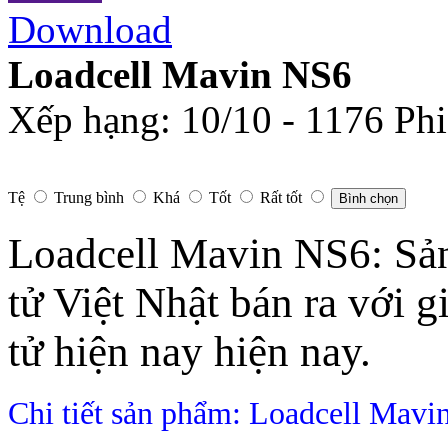
Download
Loadcell Mavin NS6
Xếp hạng:
10
/
10
-
1176
Phi
Tệ
Trung bình
Khá
Tốt
Rất tốt
Bình chọn
Loadcell Mavin NS6: Sản
tử Việt Nhật bán ra với g
tử hiện nay hiện nay.
Chi tiết sản phẩm: Loadcell Mav