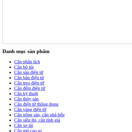
Danh mục sản phẩm
Cân phân tích
Cân bỏ túi
Cân sàn điện tử
Cân bàn điện tử
Cân treo điện tử
Cân đếm điện tử
Cân kỹ thuật
Cân thủy sản
Cân điện tử thông dụng
Cân vàng điện tử
Cân nông sản, cân nhà bếp
Cân siêu thị, cân tính giá
Cân xe tải
Cân mủ cao su