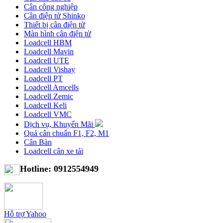
Cân công nghiệp
Cân điện tử Shinko
Thiết bị cân điện tử
Màn hình cân điện tử
Loadcell HBM
Loadcell Mavin
Loadcell UTE
Loadcell Vishay
Loadcell PT
Loadcell Amcells
Loadcell Zemic
Loadcell Keli
Loadcell VMC
Dịch vụ, Khuyến Mãi
Quả cân chuẩn F1, F2, M1
Cân Bàn
Loadcell cân xe tải
Hotline: 0912554949
Hỗ trợ Yahoo