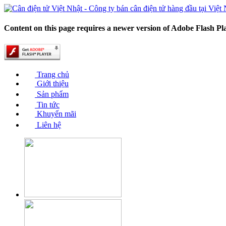
Content on this page requires a newer version of Adobe Flash Pl
Trang chủ
Giới thiệu
Sản phẩm
Tin tức
Khuyến mãi
Liên hệ