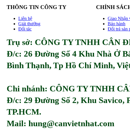
THÔNG TIN CÔNG TY
CHÍNH SÁC
Liên hệ
Giao Nhận 
Giải thưởng
Bảo hành
Đối tác
Đổi trả sản
Trụ sở: CÔNG TY TNHH CÂN ĐI
Đ/c:
26 Đường Số 4 Khu Nhà Ở Bă
Bình Thạnh, Tp Hồ Chí Minh, Viẹ
Chi nhánh: CÔNG TY TNHH C
Đ/c: 29 Đường Số 2, Khu Savico,
TP.HCM.
Mail: hung@canvietnhat.com