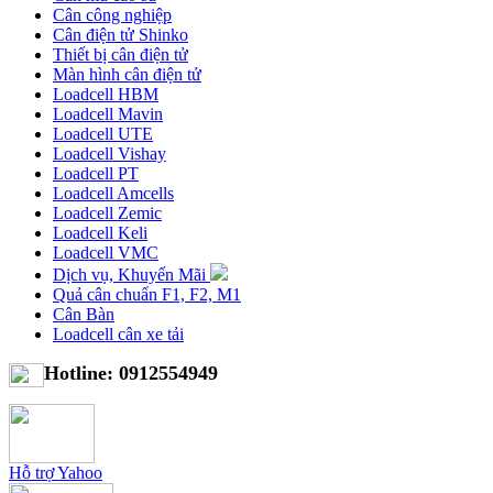
Cân công nghiệp
Cân điện tử Shinko
Thiết bị cân điện tử
Màn hình cân điện tử
Loadcell HBM
Loadcell Mavin
Loadcell UTE
Loadcell Vishay
Loadcell PT
Loadcell Amcells
Loadcell Zemic
Loadcell Keli
Loadcell VMC
Dịch vụ, Khuyến Mãi
Quả cân chuẩn F1, F2, M1
Cân Bàn
Loadcell cân xe tải
Hotline: 0912554949
Hỗ trợ Yahoo