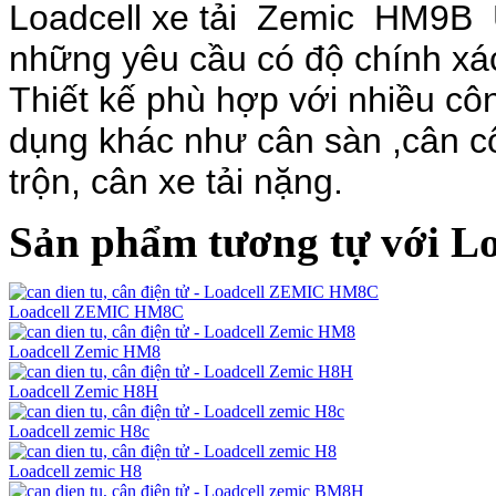
Loadcell xe tải Zemic
HM9B 
những
yêu cầu có độ chính xá
Thiết kế phù hợp với nhiều cô
dụng khác như cân sàn ,cân cô
trộn, cân xe tải nặng.
Sản phẩm tương tự với 
Loadcell ZEMIC HM8C
Loadcell Zemic HM8
Loadcell Zemic H8H
Loadcell zemic H8c
Loadcell zemic H8