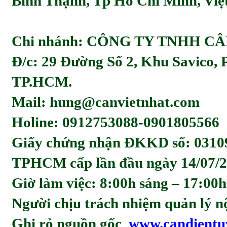
Bình Thạnh, Tp Hồ Chí Minh, Viẹ
Chi nhánh: CÔNG TY TNHH C
Đ/c: 29 Đường Số 2, Khu Savico,
TP.HCM.
Mail: hung@canvietnhat.com
Holine: 0912753088-0901805566
Giấy chứng nhận ĐKKD số: 0310
TPHCM cấp lần đầu ngày 14/07/2
Giờ làm việc: 8:00h sáng – 17:00h
Người chịu trách nhiệm quản l
Ghi rỏ nguồn gốc
www.candientu