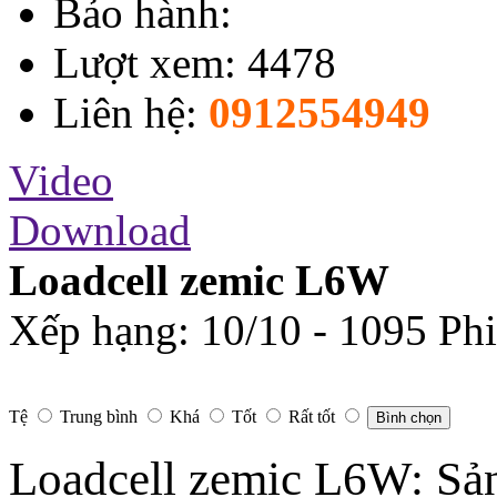
Bảo hành:
Lượt xem: 4478
Liên hệ:
0912554949
Video
Download
Loadcell zemic L6W
Xếp hạng:
10
/
10
-
1095
Phi
Tệ
Trung bình
Khá
Tốt
Rất tốt
Bình chọn
Loadcell zemic L6W: Sản