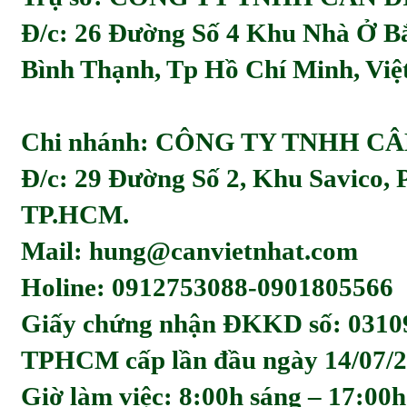
Đ/c:
26 Đường Số 4 Khu Nhà Ở Bă
Bình Thạnh, Tp Hồ Chí Minh, Viẹ
Chi nhánh: CÔNG TY TNHH C
Đ/c: 29 Đường Số 2, Khu Savico,
TP.HCM.
Mail: hung@canvietnhat.com
Holine: 0912753088-0901805566
Giấy chứng nhận ĐKKD số: 0310
TPHCM cấp lần đầu ngày 14/07/2
Giờ làm việc: 8:00h sáng – 17:00h