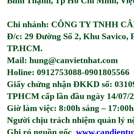
Bình Thạnh, Tp Hồ Chí Minh, Viẹ
Chi nhánh: CÔNG TY TNHH C
Đ/c: 29 Đường Số 2, Khu Savico,
TP.HCM.
Mail: hung@canvietnhat.com
Holine: 0912753088-0901805566
Giấy chứng nhận ĐKKD số: 0310
TPHCM cấp lần đầu ngày 14/07/2
Giờ làm việc: 8:00h sáng – 17:00h
Người chịu trách nhiệm quản l
Ghi rỏ nguồn gốc
www.candientu