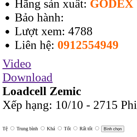
Hãng sản xuất:
GODEX 
Bảo hành:
Lượt xem: 4788
Liên hệ:
0912554949
Video
Download
Loadcell Zemic
Xếp hạng:
10
/
10
-
2715
Phi
Tệ
Trung bình
Khá
Tốt
Rất tốt
Bình chọn