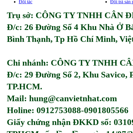
Đối tác
Đổi trả sản
Trụ sở: CÔNG TY TNHH CÂN ĐI
Đ/c:
26 Đường Số 4 Khu Nhà Ở Bă
Bình Thạnh, Tp Hồ Chí Minh, Viẹ
Chi nhánh: CÔNG TY TNHH C
Đ/c: 29 Đường Số 2, Khu Savico,
TP.HCM.
Mail: hung@canvietnhat.com
Holine: 0912753088-0901805566
Giấy chứng nhận ĐKKD số: 0310