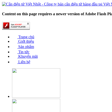
Content on this page requires a newer version of Adobe Flash Pl
Trang chủ
Giới thiệu
Sản phẩm
Tin tức
Khuyến mãi
Liên hệ