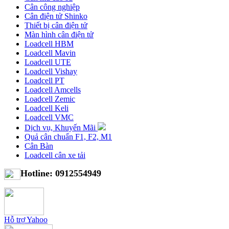
Cân công nghiệp
Cân điện tử Shinko
Thiết bị cân điện tử
Màn hình cân điện tử
Loadcell HBM
Loadcell Mavin
Loadcell UTE
Loadcell Vishay
Loadcell PT
Loadcell Amcells
Loadcell Zemic
Loadcell Keli
Loadcell VMC
Dịch vụ, Khuyến Mãi
Quả cân chuẩn F1, F2, M1
Cân Bàn
Loadcell cân xe tải
Hotline: 0912554949
Hỗ trợ Yahoo