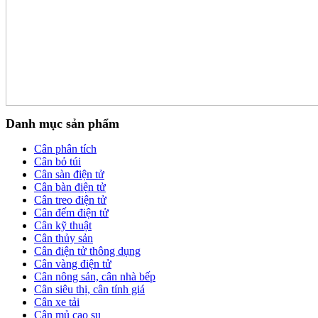
Danh mục sản phẩm
Cân phân tích
Cân bỏ túi
Cân sàn điện tử
Cân bàn điện tử
Cân treo điện tử
Cân đếm điện tử
Cân kỹ thuật
Cân thủy sản
Cân điện tử thông dụng
Cân vàng điện tử
Cân nông sản, cân nhà bếp
Cân siêu thị, cân tính giá
Cân xe tải
Cân mủ cao su