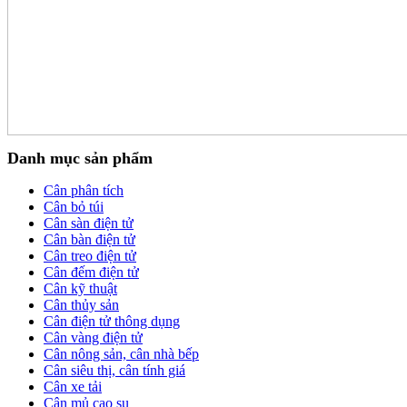
Danh mục sản phẩm
Cân phân tích
Cân bỏ túi
Cân sàn điện tử
Cân bàn điện tử
Cân treo điện tử
Cân đếm điện tử
Cân kỹ thuật
Cân thủy sản
Cân điện tử thông dụng
Cân vàng điện tử
Cân nông sản, cân nhà bếp
Cân siêu thị, cân tính giá
Cân xe tải
Cân mủ cao su