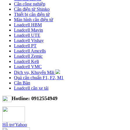
Cân công nghiệp
Cân điện tử Shinko
Thiết bị cân điện tử
Màn hình cân điện tử
Loadcell HBM
Loadcell Mavin
Loadcell UTE
Loadcell Vishay
Loadcell PT
Loadcell Amcells
Loadcell Zemic
Loadcell Keli
Loadcell VMC
Dịch vụ, Khuyến Mãi
Quả cân chuẩn F1, F2, M1
Cân Bàn
Loadcell cân xe tải
Hotline: 0912554949
Hỗ trợ Yahoo