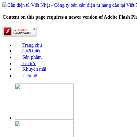
Content on this page requires a newer version of Adobe Flash Pl
Trang chủ
Giới thiệu
Sản phẩm
Tin tức
Khuyến mãi
Liên hệ