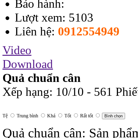
Bảo hành:
Lượt xem: 5103
Liên hệ:
0912554949
Video
Download
Quả chuẩn cân
Xếp hạng:
10
/
10
-
561
Phiế
Tệ
Trung bình
Khá
Tốt
Rất tốt
Bình chọn
Quả chuẩn cân: Sản phẩm 