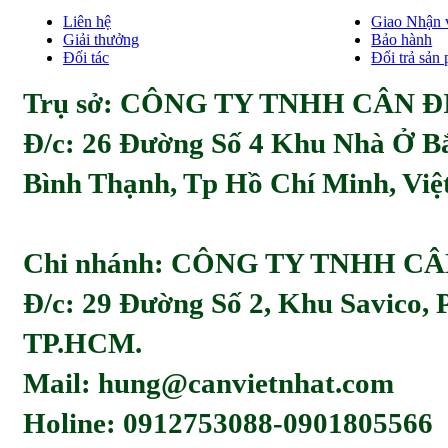
Liên hệ
Giao Nhận 
Giải thưởng
Bảo hành
Đối tác
Đổi trả sản
Trụ sở: CÔNG TY TNHH CÂN ĐI
Đ/c:
26 Đường Số 4 Khu Nhà Ở Bă
Bình Thạnh, Tp Hồ Chí Minh, Viẹ
Chi nhánh: CÔNG TY TNHH C
Đ/c: 29 Đường Số 2, Khu Savico,
TP.HCM.
Mail: hung@canvietnhat.com
Holine: 0912753088-0901805566