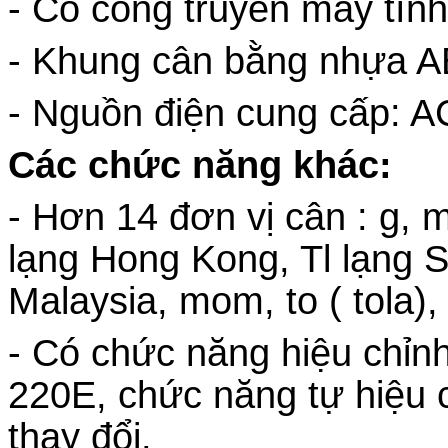
- Có cổng truyền máy tí
- Khung cân bằng nhựa ABS
- Nguồn điện cung cấp: A
Các chức năng khác:
- Hơn 14 đơn vị cân : g, m
lạng Hong Kong, Tl lạng S
Malaysia, mom, to ( tola),
- Có chức năng hiệu chỉn
220E, chức năng t
ự hiệu 
thay
đổi.