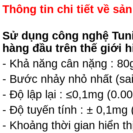
Thông tin chi tiết về s
S
ử dụng
công
nghệ
Tun
hàng đầu trên thế giới h
- Khả năng cân nặng : 80
- Bước nhảy nhỏ nhất (sai
- Độ lập lại : ≤0,1mg (0.0
- Độ tuyến tính : ± 0,1mg
- Khoảng thời gian hiển thị