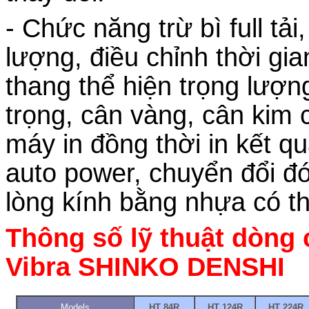
- Chức năng trừ bì full tải,
lượng, điều chỉnh thời gi
thang thể hiện trọng lượ
trọng, cân vàng, cân kim c
máy in đồng thời in kết q
auto power, chuyển đổi 
lòng kính bằng nhựa có thê
Thông số lỹ thuật dòng
Vibra SHINKO DENSHI
Models
HT 84R
HT 124R
HT 224R