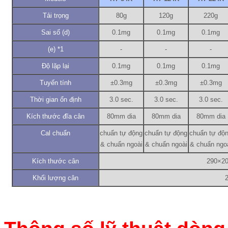
Tải trọng
80g
120g
220g
Sai số (d)
0.1mg
0.1mg
0.1mg
(e) *1
-
-
-
Độ lặp lại
0.1mg
0.1mg
0.1mg
Tuyến tính
±0.3mg
±0.3mg
±0.3mg
Thời gian ổn định
3.0 sec.
3.0 sec.
3.0 sec.
Kích thước đĩa cân
80mm dia
80mm dia
80mm dia
Cal chuẩn
chuẩn tự động
chuẩn tự động
chuẩn tự độ
& chuẩn ngoài
& chuẩn ngoài
& chuẩn ngo
Kích thước cân
290×2
Khối lượng cân