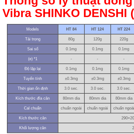
Thông số lỹ thuật dòng
Vibra SHINKO DENSHI ( 
Models
HT 84
HT 124
HT 224
Tải trọng
80g
120g
220g
Sai số
0.1mg
0.1mg
0.1mg
(e) *1
-
-
-
Độ lặp lại
0.1mg
0.1mg
0.1mg
Tuyến tính
±0.3mg
±0.3mg
±0.3mg
Thời gian ổn định
3.0 sec.
3.0 sec.
3.0 sec.
Kích thước đĩa cân
80mm dia
80mm dia
80mm dia
Cal chuẩn
chuẩn ngoài
chuẩn ngoài
chuẩn ngoà
Kích thước cân
290×2
Khối lượng cân