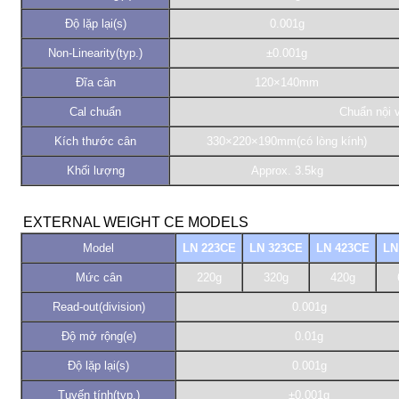
Độ lặp lại(s)
0.001g
Non-Linearity(typ.)
±0.001g
Đĩa cân
120×140mm
Cal chuẩn
Chuẩn nội 
Kích thước cân
330×220×190mm(có lòng kính)
Khối lượng
Approx. 3.5kg
EXTERNAL WEIGHT
CE MODELS
Model
LN 223CE
LN 323CE
LN 423CE
LN
Mức cân
220g
320g
420g
Read-out(division)
0.001g
Độ mở rộng(e)
0.01g
Độ lặp lại(s)
0.001g
Tuyến tính(typ.)
±0.001g