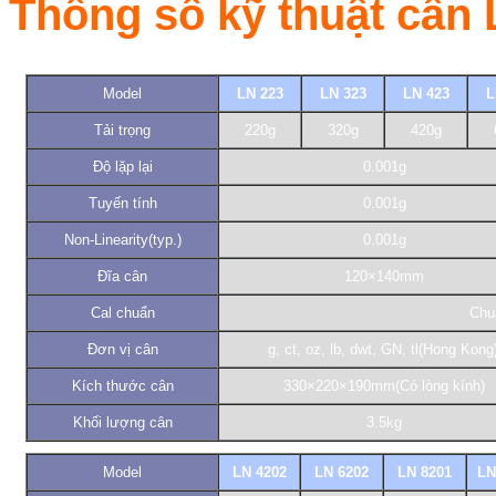
Thông số kỹ thuật cân
Model
LN 223
LN 323
LN 423
L
Tải trọng
220g
320g
420g
Độ lặp lại
0.001g
Tuyến tính
0.001g
Non-Linearity(typ.)
0.001g
Đĩa cân
120×140mm
Cal chuẩn
Chuâ
Đơn vị cân
g, ct, oz, lb, dwt, GN, tl(Hong Kong
Kích thước cân
330×220×190mm(Có lòng kính)
Khối lượng cân
3.5kg
Model
LN 4202
LN 6202
LN 8201
LN