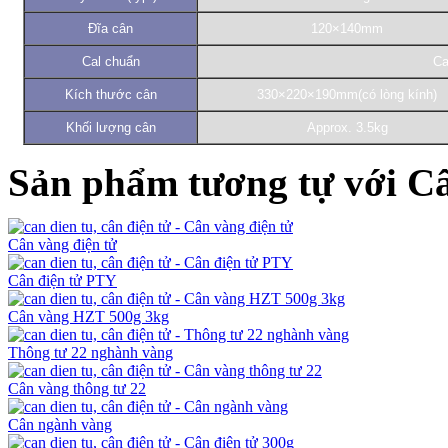
Đĩa cân
120×140mm
Cal chuẩn
Ca
Kích thước cân
330×220×190mm(có lòng kính)
Khối lượng cân
Approx. 3.5kg
Sản phẩm tương tự với C
Cân vàng điện tử
Cân điện tử PTY
Cân vàng HZT 500g 3kg
Thông tư 22 nghành vàng
Cân vàng thông tư 22
Cân ngành vàng