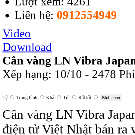
Lượt xem: 4261
Liên hệ:
0912554949
Video
Download
Cân vàng LN Vibra Japa
Xếp hạng:
10
/
10
-
2478
Phi
Tệ
Trung bình
Khá
Tốt
Rất tốt
Bình chọn
Cân vàng LN Vibra Japan
điện tử Việt Nhật bán ra 