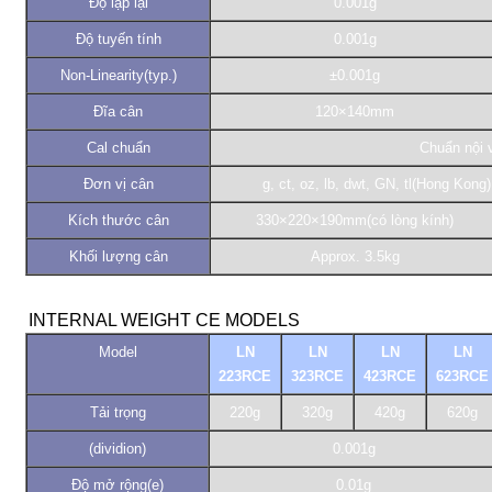
Độ lặp lại
0.001g
Độ tuyến tính
0.001g
Non-Linearity(typ.)
±0.001g
Đĩa cân
120×140mm
Cal chuẩn
Chuẩn nội
Đơn vị cân
g, ct, oz, lb, dwt, GN, tl(Hong Kong
Kích thước cân
330×220×190mm(có lòng kính)
Khối lượng cân
Approx. 3.5kg
INTERNAL WEIGHT
CE MODELS
Model
LN
LN
LN
LN
223RCE
323RCE
423RCE
623RCE
Tải trọng
220g
320g
420g
620g
(dividion)
0.001g
Độ mở rộng(e)
0.01g