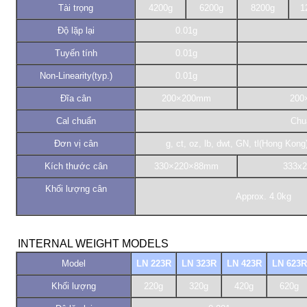
Tài trọng
4200g
6200g
8200g
1
Độ lặp lại
0.01g
Tuyến tính
0.01g
Non-Linearity(typ.)
0.01g
Đĩa cân
200×200mm
200
Cal chuẩn
Chuâ
Đơn vị cân
g, ct, oz, lb, dwt, GN, tl(Hong Kong
Kích thước cân
330×220×88mm
333x
Khối lượng cân
Approx. 4.0kg
INTERNAL WEIGHT MODELS
Model
LN 223R
LN 323R
LN 423R
LN 623R
Khối lượng
220g
320g
420g
620g